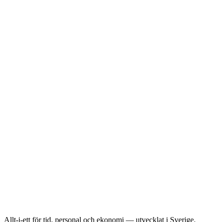
Allt-i-ett för tid, personal och ekonomi — utvecklat i Sverige.