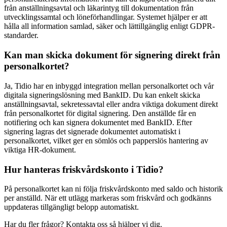
från anställningsavtal och läkarintyg till dokumentation från
utvecklingssamtal och löneförhandlingar. Systemet hjälper er att
hålla all information samlad, säker och lättillgänglig enligt GDPR-
standarder.
Kan man skicka dokument för signering direkt från
personalkortet?
Ja, Tidio har en inbyggd integration mellan personalkortet och vår
digitala signeringslösning med BankID. Du kan enkelt skicka
anställningsavtal, sekretessavtal eller andra viktiga dokument direkt
från personalkortet för digital signering. Den anställde får en
notifiering och kan signera dokumentet med BankID. Efter
signering lagras det signerade dokumentet automatiskt i
personalkortet, vilket ger en sömlös och papperslös hantering av
viktiga HR-dokument.
Hur hanteras friskvårdskonto i Tidio?
På personalkortet kan ni följa friskvårdskonto med saldo och historik
per anställd. När ett utlägg markeras som friskvård och godkänns
uppdateras tillgängligt belopp automatiskt.
Har du fler frågor? Kontakta oss så hjälper vi dig.