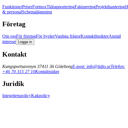
Funktioner
Priser
Fortnox
Tidrapportering
Fakturering
Projekthantering
& personal
Schemaläggning
Företag
Om oss
För företag
För byråer
Vanliga frågor
Kontakt
Insikter
Anmäl
intresse
Logga in
Kontakt
Kungsportsavenyn 37
411 36 Göteborg
E-post: info@tidio.se
Telefon:
+46 70 315 27 10
Kontaktsidan
Juridik
Integritetspolicy
Kakpolicy